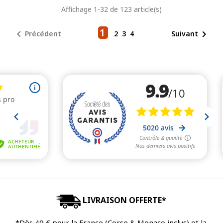
Affichage 1-32 de 123 article(s)
base
base
1


Précédent
2
3
4
Suivant
LIVRAISON OFFERTE*
*Dès 49 € pour la France (Corse & Monaco inclus) et la