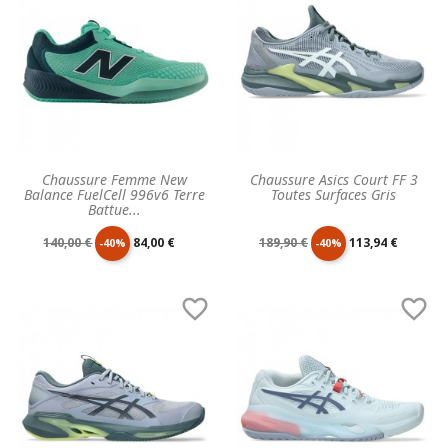
Chaussure Femme New
Chaussure Asics Court FF 3
Balance FuelCell 996v6 Terre
Toutes Surfaces Gris
Battue...
Prix
Prix
Prix
Prix
140,00 €
84,00 €
189,90 €
113,94 €
-40%
-40%
de
unitaire
de
unitaire


base
base