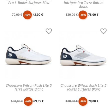
Pro L Toutes Surfaces Bleu
Intrigue Pro Terre Battue
Blanc
Prix
Prix
Prix
Prix
70,00 €
42,00 €
130,00 €
78,00 €
-40%
-40%
de
unitaire
de
unitaire


base
base
Chaussure Wilson Rush Lite 5
Chaussure Wilson Rush Lite 5
Terre Battue Blanc
Toutes Surfaces Blanc
Prix
Prix
Prix
Prix
130,00 €
69,85 €
130,00 €
78,00 €
-46%
-40%