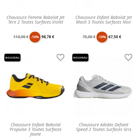
Chaussure Femme Babolat Jet
Chaussure Enfant Babolat Jet
Tere 2 Toutes Surfaces Violet
Mach 3 Toutes Surfaces Noir
Prix
Prix
Prix
Prix
110,00 €
98,78 €
75,00 €
67,50 €
-10%
-10%
de
unitaire
de
unitaire


NOUVEAU
NOUVEAU
base
base
Chaussure Enfant Babolat
Chaussure Adidas Defiant
Propulse 3 Toutes Surfaces
Speed 2 Toutes Surfaces Gris
Jaune