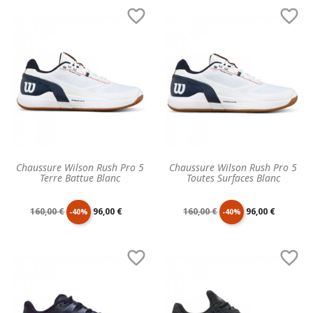
de
unitaire
de
unitaire


base
base
Chaussure Wilson Rush Pro 5
Chaussure Wilson Rush Pro 5
Terre Battue Blanc
Toutes Surfaces Blanc
Prix
Prix
Prix
Prix
160,00 €
96,00 €
160,00 €
96,00 €
-40%
-40%
de
unitaire
de
unitaire


base
base