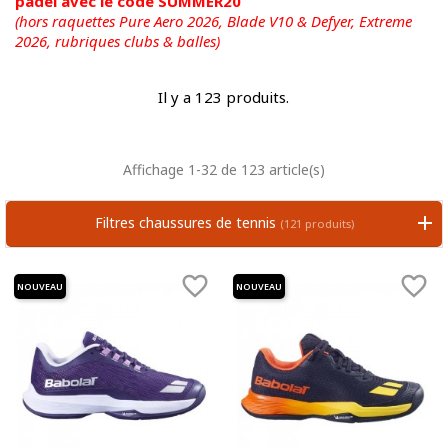
padel avec le code SUMMER20
(hors raquettes Pure Aero 2026, Blade V10 & Defyer, Extreme
2026,
rubriques clubs & balles)
Il y a 123 produits.
Affichage 1-32 de 123 article(s)
Filtres chaussures de tennis
(121 produits)


NOUVEAU
NOUVEAU