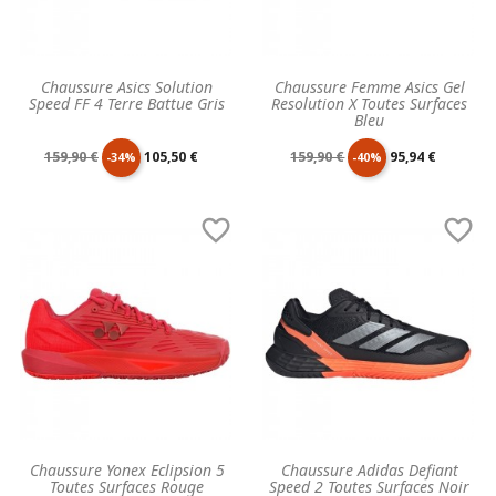
Chaussure Asics Solution
Chaussure Femme Asics Gel
Speed FF 4 Terre Battue Gris
Resolution X Toutes Surfaces
Bleu
Prix
Prix
Prix
Prix
159,90 €
105,50 €
159,90 €
95,94 €
-34%
-40%
de
unitaire
de
unitaire


base
base
Chaussure Yonex Eclipsion 5
Chaussure Adidas Defiant
Toutes Surfaces Rouge
Speed 2 Toutes Surfaces Noir