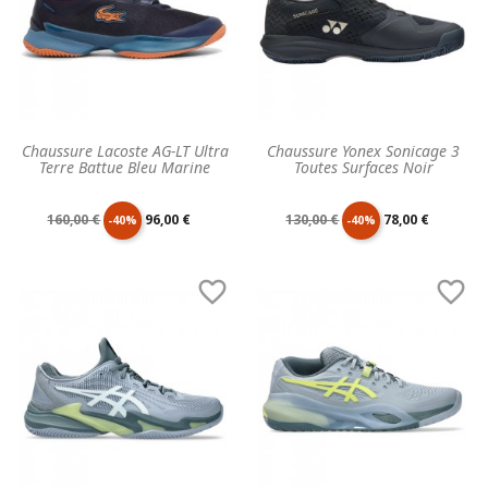
Chaussure Lacoste AG-LT Ultra
Chaussure Yonex Sonicage 3
Terre Battue Bleu Marine
Toutes Surfaces Noir
Prix
Prix
Prix
Prix
160,00 €
96,00 €
130,00 €
78,00 €
-40%
-40%
de
unitaire
de
unitaire


base
base