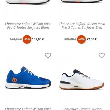
Chaussure Enfant Wilson Rush
Chaussure Enfant Wilson Rush
Pro 5 Toutes Surfaces Blanc
Pro 5 Toutes Surfaces Bleu
Prix
Prix
Prix
Prix
120,00 €
102,00 €
120,00 €
72,00 €
-15%
-40%
de
unitaire
de
unitaire


base
base
Chaussure Enfant Wilson Rush
Chaussure Femme Wilson