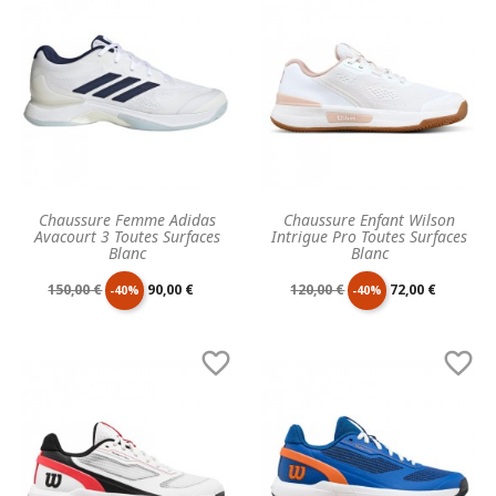
base
base
Chaussure Femme Adidas
Chaussure Enfant Wilson
Avacourt 3 Toutes Surfaces
Intrigue Pro Toutes Surfaces
Blanc
Blanc
Prix
Prix
Prix
Prix
150,00 €
90,00 €
120,00 €
72,00 €
-40%
-40%
de
unitaire
de
unitaire


base
base