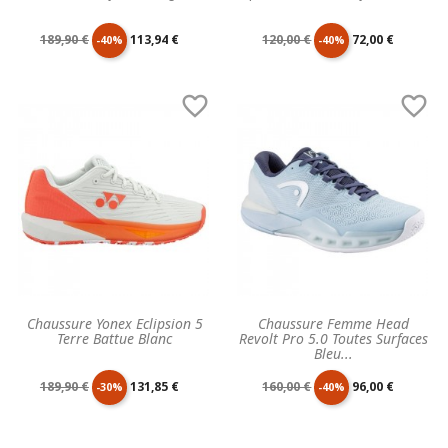
Prix
Prix
Prix
Prix
189,90 €
113,94 €
120,00 €
72,00 €
-40%
-40%
de
unitaire
de
unitaire


base
base
Chaussure Yonex Eclipsion 5
Chaussure Femme Head
Terre Battue Blanc
Revolt Pro 5.0 Toutes Surfaces
Bleu...
Prix
Prix
Prix
Prix
189,90 €
131,85 €
160,00 €
96,00 €
-30%
-40%
de
unitaire
de
unitaire