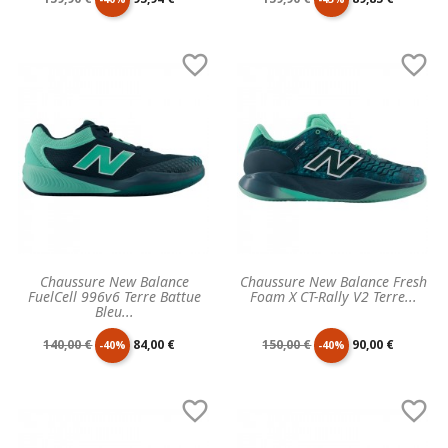
de
unitaire
de
unitaire


base
base
Chaussure New Balance
Chaussure New Balance Fresh
FuelCell 996v6 Terre Battue
Foam X CT-Rally V2 Terre...
Bleu...
Prix
Prix
Prix
Prix
140,00 €
84,00 €
150,00 €
90,00 €
-40%
-40%
de
unitaire
de
unitaire


base
base