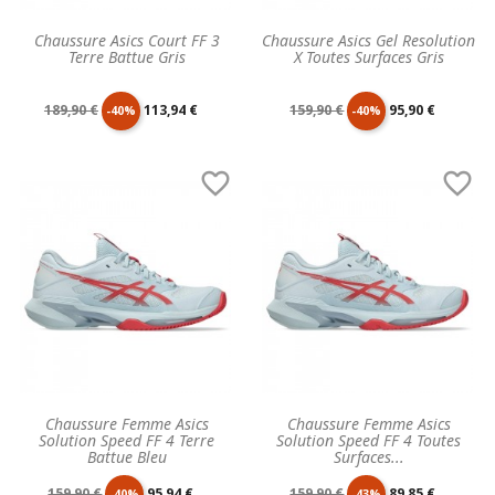
Chaussure Asics Court FF 3
Chaussure Asics Gel Resolution
Terre Battue Gris
X Toutes Surfaces Gris
Prix
Prix
Prix
Prix
189,90 €
113,94 €
159,90 €
95,90 €
-40%
-40%
de
unitaire
de
unitaire


base
base
Chaussure Femme Asics
Chaussure Femme Asics
Solution Speed FF 4 Terre
Solution Speed FF 4 Toutes
Battue Bleu
Surfaces...
Prix
Prix
Prix
Prix
159,90 €
95,94 €
159,90 €
89,85 €
-40%
-43%