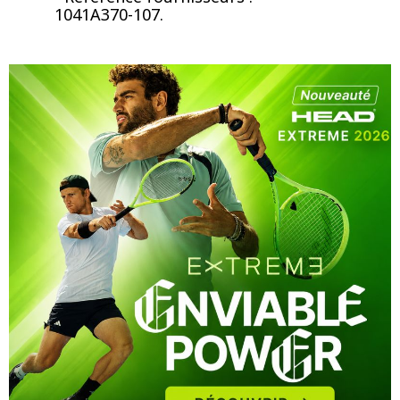
1041A370-107.