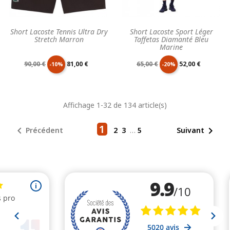
Short Lacoste Tennis Ultra Dry
Short Lacoste Sport Léger
Stretch Marron
Taffetas Diamanté Bleu
Marine
Prix
Prix
Prix
Prix
90,00 €
81,00 €
65,00 €
52,00 €
-10%
-20%
de
unitaire
de
unitaire
Affichage 1-32 de 134 article(s)
base
base
1


Précédent
2
3
…
5
Suivant