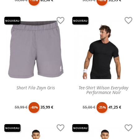
de
unitaire
de
unitaire


NOUVEAU
NOUVEAU
base
base
Short Fila Zayn Gris
Tee-Shirt Wilson Everyday
Performance Noir
Prix
Prix
Prix
Prix
59,99 €
35,99 €
55,00 €
41,25 €
-40%
-25%
de
unitaire
de
unitaire


NOUVEAU
NOUVEAU
base
base