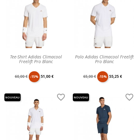
Tee-Shirt Adidas Climacool
Polo Adidas Climacool Freelift
Freelift Pro Blanc
Pro Blanc
Prix
Prix
Prix
Prix
60,00 €
51,00 €
65,00 €
55,25 €
-15%
-15%
de
unitaire
de
unitaire


NOUVEAU
NOUVEAU
base
base