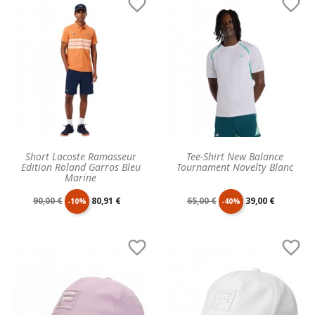


base
base
Short Lacoste Ramasseur
Tee-Shirt New Balance
Edition Roland Garros Bleu
Tournament Novelty Blanc
Marine
Prix
Prix
Prix
Prix
90,00 €
80,91 €
65,00 €
39,00 €
-10%
-40%
de
unitaire
de
unitaire


base
base