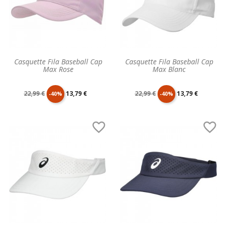
Casquette Fila Baseball Cap
Casquette Fila Baseball Cap
Max Rose
Max Blanc
Prix
Prix
Prix
Prix
22,99 €
13,79 €
22,99 €
13,79 €
-40%
-40%
de
unitaire
de
unitaire


base
base