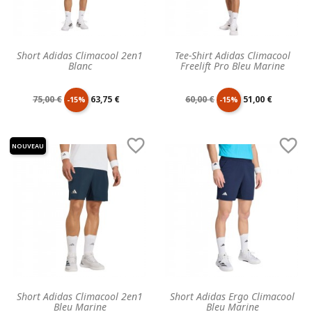
Short Adidas Climacool 2en1
Tee-Shirt Adidas Climacool
Blanc
Freelift Pro Bleu Marine
Prix
Prix
Prix
Prix
75,00 €
63,75 €
60,00 €
51,00 €
-15%
-15%
de
unitaire
de
unitaire


NOUVEAU
base
base
Short Adidas Climacool 2en1
Short Adidas Ergo Climacool
Bleu Marine
Bleu Marine