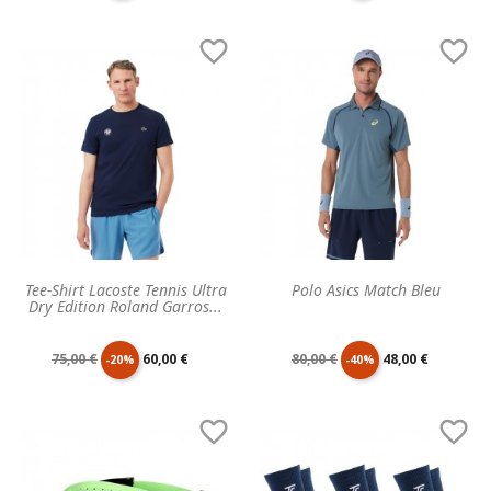
de
unitaire
de
unitaire


base
base
Tee-Shirt Lacoste Tennis Ultra
Polo Asics Match Bleu
Dry Edition Roland Garros...
Prix
Prix
Prix
Prix
75,00 €
60,00 €
80,00 €
48,00 €
-20%
-40%
de
unitaire
de
unitaire


base
base