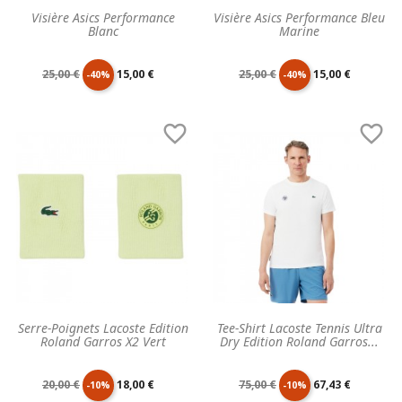
Visière Asics Performance
Visière Asics Performance Bleu
Blanc
Marine
Prix
Prix
Prix
Prix
25,00 €
15,00 €
25,00 €
15,00 €
-40%
-40%
de
unitaire
de
unitaire


base
base
Serre-Poignets Lacoste Edition
Tee-Shirt Lacoste Tennis Ultra
Roland Garros X2 Vert
Dry Edition Roland Garros...
Prix
Prix
Prix
Prix
20,00 €
18,00 €
75,00 €
67,43 €
-10%
-10%