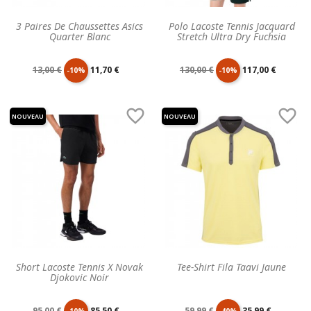
3 Paires De Chaussettes Asics
Polo Lacoste Tennis Jacquard
Quarter Blanc
Stretch Ultra Dry Fuchsia
Prix
Prix
Prix
Prix
13,00 €
11,70 €
130,00 €
117,00 €
-10%
-10%
de
unitaire
de
unitaire


NOUVEAU
NOUVEAU
base
base
Short Lacoste Tennis X Novak
Tee-Shirt Fila Taavi Jaune
Djokovic Noir
Prix
Prix
Prix
Prix
95,00 €
85,50 €
59,99 €
35,99 €
-10%
-40%