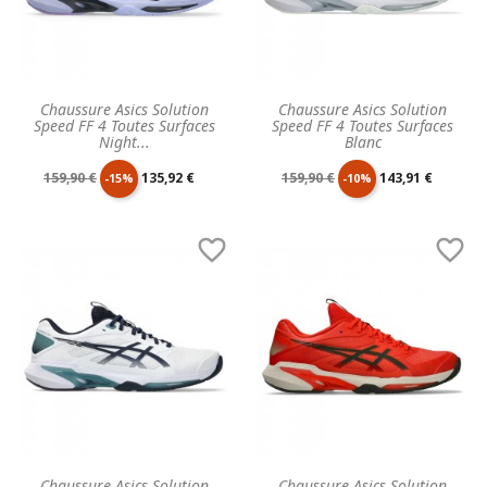
Chaussure Asics Solution
Chaussure Asics Solution
Speed FF 4 Toutes Surfaces
Speed FF 4 Toutes Surfaces
Night...
Blanc
Prix
Prix
Prix
Prix
159,90 €
135,92 €
159,90 €
143,91 €
-15%
-10%
de
unitaire
de
unitaire


base
base
Chaussure Asics Solution
Chaussure Asics Solution