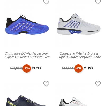


base
base
Chaussure K-Swiss Hypercourt
Chaussure K-Swiss Express
Express 3 Toutes Surfaces Bleu
Light 3 Toutes Surfaces Blanc
Prix
Prix
Prix
Prix
149,99 €
89,99 €
119,99 €
71,99 €
-40%
-40%
de
unitaire
de
unitaire


base
base