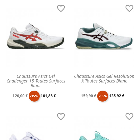
de
unitaire
de
unitaire


base
base
Chaussure Asics Gel
Chaussure Asics Gel Resolution
Challenger 15 Toutes Surfaces
X Toutes Surfaces Blanc
Blanc
Prix
Prix
Prix
Prix
120,00 €
101,88 €
159,90 €
135,92 €
-15%
-15%
de
unitaire
de
unitaire


base
base