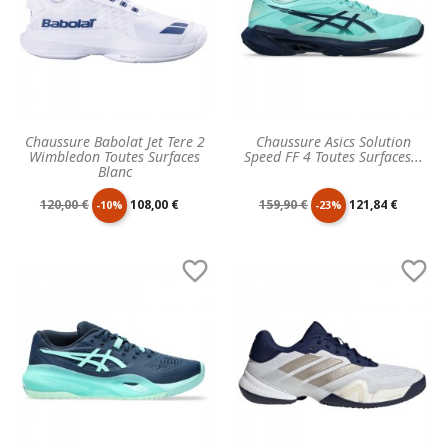
Chaussure Babolat Jet Tere 2
Chaussure Asics Solution
Wimbledon Toutes Surfaces
Speed FF 4 Toutes Surfaces...
Blanc
Prix
Prix
Prix
Prix
120,00 €
108,00 €
159,90 €
121,84 €
-10%
-23%
de
unitaire
de
unitaire


base
base