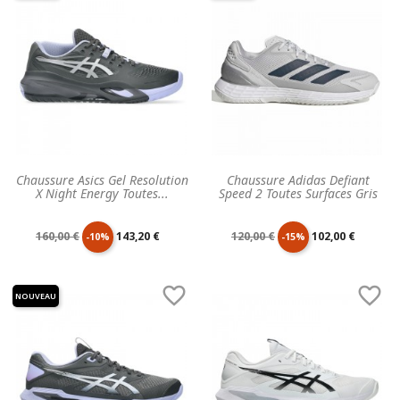
Chaussure Asics Gel Resolution
Chaussure Adidas Defiant
X Night Energy Toutes...
Speed 2 Toutes Surfaces Gris
Prix
Prix
Prix
Prix
160,00 €
143,20 €
120,00 €
102,00 €
-10%
-15%
de
unitaire
de
unitaire


NOUVEAU
base
base