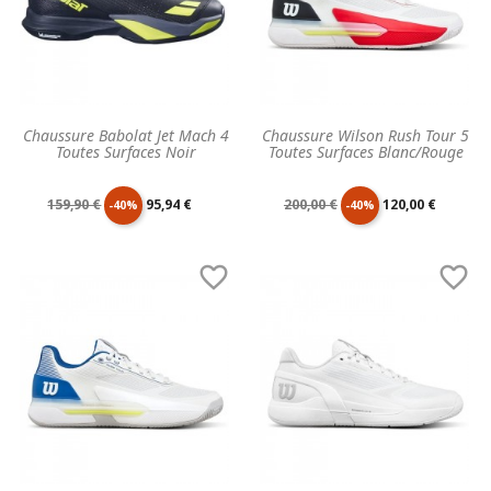
Chaussure Babolat Jet Mach 4
Chaussure Wilson Rush Tour 5
Toutes Surfaces Noir
Toutes Surfaces Blanc/Rouge
Prix
Prix
Prix
Prix
159,90 €
95,94 €
200,00 €
120,00 €
-40%
-40%
de
unitaire
de
unitaire


base
base