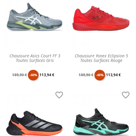
Chaussure Asics Court FF 3
Chaussure Yonex Eclipsion 5
Toutes Surfaces Gris
Toutes Surfaces Rouge
Prix
Prix
Prix
Prix
189,90 €
113,94 €
189,90 €
113,94 €
-40%
-40%
de
unitaire
de
unitaire


base
base