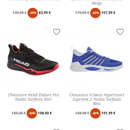
Beige
Prix
Prix
Prix
Prix
139,99 €
83,99 €
179,99 €
107,99 €
-40%
-40%
de
unitaire
de
unitaire


base
base
Chaussure Head Endure Pro
Chaussure K-Swiss Hypercourt
Toutes Surfaces Noir
Supreme 2 Toutes Surfaces
Bleu
Prix
Prix
Prix
Prix
180,00 €
108,00 €
169,99 €
101,99 €
-40%
-40%
de
unitaire
de
unitaire