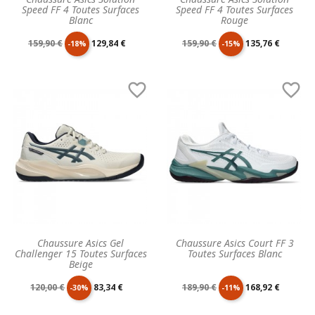
Speed FF 4 Toutes Surfaces
Speed FF 4 Toutes Surfaces
Blanc
Rouge
Prix
Prix
Prix
Prix
159,90 €
129,84 €
159,90 €
135,76 €
-18%
-15%
de
unitaire
de
unitaire


base
base
Chaussure Asics Gel
Chaussure Asics Court FF 3
Challenger 15 Toutes Surfaces
Toutes Surfaces Blanc
Beige
Prix
Prix
Prix
Prix
120,00 €
83,34 €
189,90 €
168,92 €
-30%
-11%