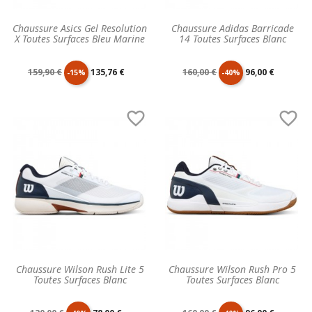
Chaussure Asics Gel Resolution
Chaussure Adidas Barricade
X Toutes Surfaces Bleu Marine
14 Toutes Surfaces Blanc
Prix
Prix
Prix
Prix
159,90 €
135,76 €
160,00 €
96,00 €
-15%
-40%
de
unitaire
de
unitaire


base
base
Chaussure Wilson Rush Lite 5
Chaussure Wilson Rush Pro 5
Toutes Surfaces Blanc
Toutes Surfaces Blanc