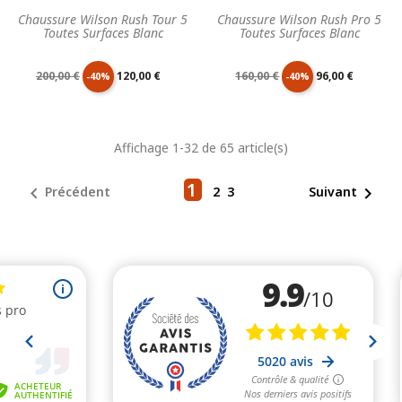
Chaussure Wilson Rush Tour 5
Chaussure Wilson Rush Pro 5
Toutes Surfaces Blanc
Toutes Surfaces Blanc
Prix
Prix
Prix
Prix
200,00 €
120,00 €
160,00 €
96,00 €
-40%
-40%
de
unitaire
de
unitaire
Affichage 1-32 de 65 article(s)
base
base
1


Précédent
2
3
Suivant