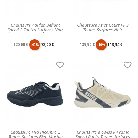
Chaussure Adidas Defiant
Chaussure Asics Court FF 3
Speed 2 Toutes Surfaces Noir
Toutes Surfaces Noir
Prix
Prix
Prix
Prix
120,00 €
72,00 €
189,90 €
113,94 €
-40%
-40%
de
unitaire
de
unitaire


base
base
Chaussure Fila Incontro 2
Chaussure K-Swiss K-Frame
Toutes Surfaces Bleu Marine
Speed Rublo Toutes Surfaces