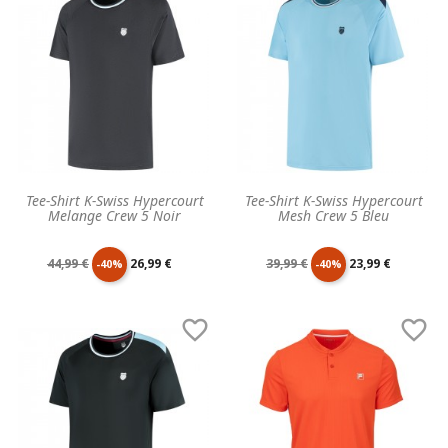
base
base
Tee-Shirt K-Swiss Hypercourt
Tee-Shirt K-Swiss Hypercourt
Melange Crew 5 Noir
Mesh Crew 5 Bleu
Prix
Prix
Prix
Prix
44,99 €
26,99 €
39,99 €
23,99 €
-40%
-40%
de
unitaire
de
unitaire


base
base