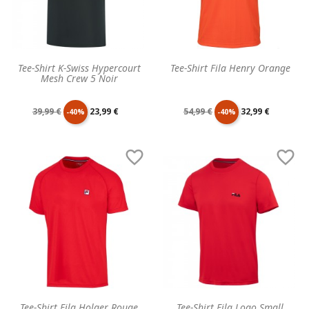
Tee-Shirt K-Swiss Hypercourt
Tee-Shirt Fila Henry Orange
Mesh Crew 5 Noir
Prix
Prix
Prix
Prix
39,99 €
23,99 €
54,99 €
32,99 €
-40%
-40%
de
unitaire
de
unitaire


base
base
Tee-Shirt Fila Holger Rouge
Tee-Shirt Fila Logo Small