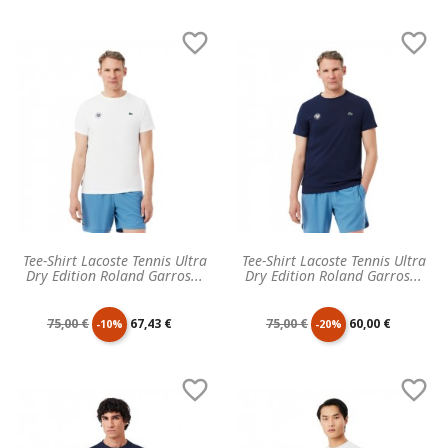
de
unitaire
de
unitaire


base
base
Tee-Shirt Lacoste Tennis Ultra
Tee-Shirt Lacoste Tennis Ultra
Dry Edition Roland Garros...
Dry Edition Roland Garros...
Prix
Prix
Prix
Prix
75,00 €
67,43 €
75,00 €
60,00 €
-10%
-20%
de
unitaire
de
unitaire


base
base