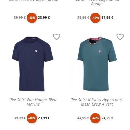
Rouge
Prix
Prix
Prix
Prix
39,99 €
23,99 €
29,99 €
17,99 €
-40%
-40%
de
unitaire
de
unitaire


base
base
Tee-Shirt Fila Holger Bleu
Tee-Shirt K-Swiss Hypercourt
Marine
Mesh Crew 4 Vert
Prix
Prix
Prix
Prix
39,99 €
23,99 €
44,99 €
24,29 €
-40%
-46%