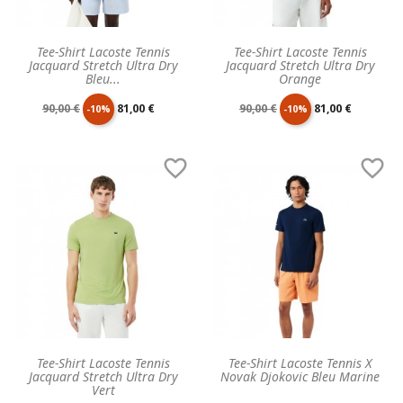
Tee-Shirt Lacoste Tennis
Tee-Shirt Lacoste Tennis
Jacquard Stretch Ultra Dry
Jacquard Stretch Ultra Dry
Bleu...
Orange
Prix
Prix
Prix
Prix
90,00 €
81,00 €
90,00 €
81,00 €
-10%
-10%
de
unitaire
de
unitaire


base
base
Tee-Shirt Lacoste Tennis
Tee-Shirt Lacoste Tennis X
Jacquard Stretch Ultra Dry
Novak Djokovic Bleu Marine
Vert