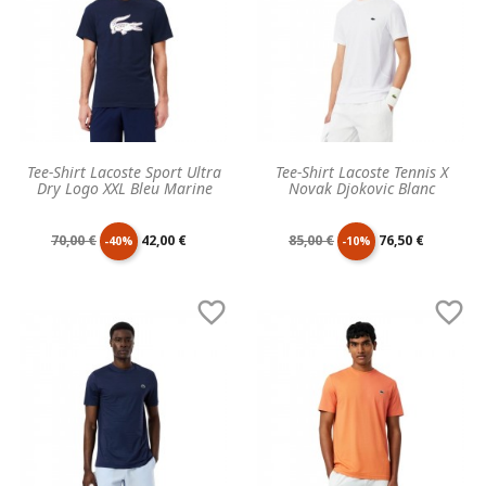
Tee-Shirt Lacoste Sport Ultra
Tee-Shirt Lacoste Tennis X
Dry Logo XXL Bleu Marine
Novak Djokovic Blanc
Prix
Prix
Prix
Prix
70,00 €
42,00 €
85,00 €
76,50 €
-40%
-10%
de
unitaire
de
unitaire


base
base