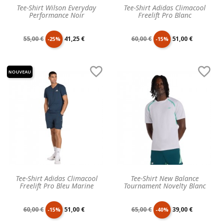
Tee-Shirt Wilson Everyday
Tee-Shirt Adidas Climacool
Performance Noir
Freelift Pro Blanc
Prix
Prix
Prix
Prix
55,00 €
41,25 €
60,00 €
51,00 €
-25%
-15%
de
unitaire
de
unitaire


NOUVEAU
base
base
Tee-Shirt Adidas Climacool
Tee-Shirt New Balance
Freelift Pro Bleu Marine
Tournament Novelty Blanc
Prix
Prix
Prix
Prix
60,00 €
51,00 €
65,00 €
39,00 €
-15%
-40%