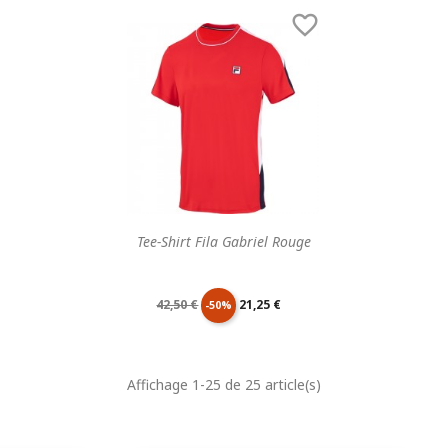
de
unitaire
de
unitaire

base
base
Tee-Shirt Fila Gabriel Rouge
Prix
Prix
42,50 €
21,25 €
-50%
de
unitaire
Affichage 1-25 de 25 article(s)
base