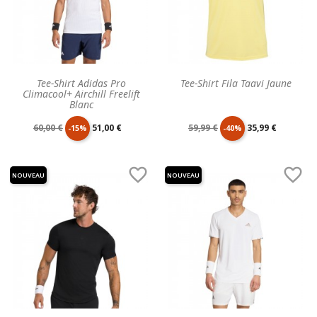
Tee-Shirt Adidas Pro
Tee-Shirt Fila Taavi Jaune
Climacool+ Airchill Freelift
Blanc
Prix
Prix
Prix
Prix
60,00 €
51,00 €
59,99 €
35,99 €
-15%
-40%
de
unitaire
de
unitaire


NOUVEAU
NOUVEAU
base
base