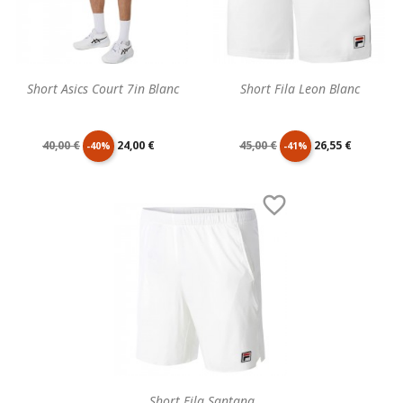
Short Asics Court 7in Blanc
Short Fila Leon Blanc
Prix
Prix
Prix
Prix
40,00 €
24,00 €
45,00 €
26,55 €
-40%
-41%
de
unitaire
de
unitaire

base
base
Short Fila Santana