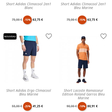
Short Adidas Climacool 2en1
Short Adidas Climacool 2en1
Blanc
Bleu Marine
Prix
Prix
Prix
Prix
75,00 €
63,75 €
75,00 €
63,75 €
-15%
-15%
de
unitaire
de
unitaire


NOUVEAU
base
base
Short Adidas Ergo Climacool
Short Lacoste Ramasseur
Bleu Marine
Edition Roland Garros Bleu
Marine
Prix
Prix
Prix
Prix
55,00 €
41,25 €
90,00 €
80,91 €
-25%
-10%