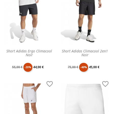
base
base
Short Adidas Ergo Climacool
Short Adidas Climacool 2en1
Noir
Noir
Prix
Prix
Prix
Prix
55,00 €
44,00 €
75,00 €
45,00 €
-20%
-40%
de
unitaire
de
unitaire


base
base