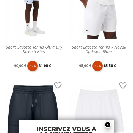
Short Lacoste Tennis Ultra Dry
Short Lacoste Tennis X Novak
Stretch Bleu
Djokovic Blanc
Prix
Prix
Prix
Prix
90,00 €
81,00 €
95,00 €
85,50 €
-10%
-10%
de
unitaire
de
unitaire


base
base