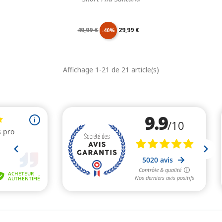
Prix
Prix
49,99 €
29,99 €
-40%
de
unitaire
Affichage 1-21 de 21 article(s)
base