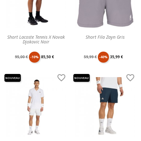
Short Lacoste Tennis X Novak
Short Fila Zayn Gris
Djokovic Noir
Prix
Prix
Prix
Prix
95,00 €
85,50 €
59,99 €
35,99 €
-10%
-40%
de
unitaire
de
unitaire


NOUVEAU
NOUVEAU
base
base