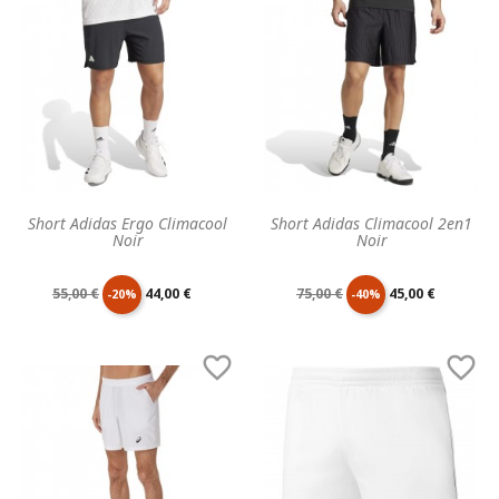
base
base
Short Adidas Ergo Climacool
Short Adidas Climacool 2en1
Noir
Noir
Prix
Prix
Prix
Prix
55,00 €
44,00 €
75,00 €
45,00 €
-20%
-40%
de
unitaire
de
unitaire


base
base