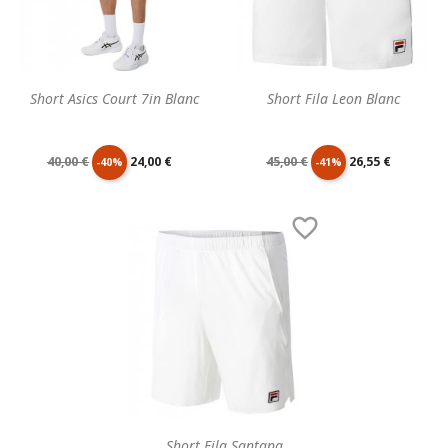
Short Asics Court 7in Blanc
Short Fila Leon Blanc
Prix
Prix
Prix
Prix
40,00 €
24,00 €
45,00 €
26,55 €
-40%
-41%
de
unitaire
de
unitaire

base
base
Short Fila Santana