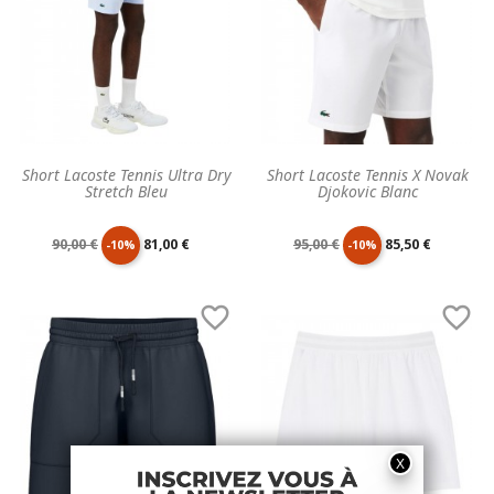
Short Lacoste Tennis Ultra Dry
Short Lacoste Tennis X Novak
Stretch Bleu
Djokovic Blanc
Prix
Prix
Prix
Prix
90,00 €
81,00 €
95,00 €
85,50 €
-10%
-10%
de
unitaire
de
unitaire


base
base