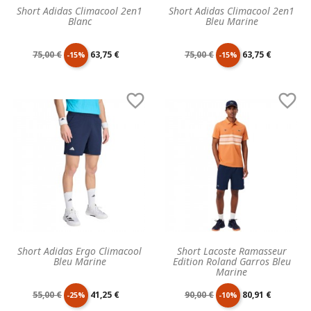
Short Adidas Climacool 2en1
Short Adidas Climacool 2en1
Blanc
Bleu Marine
Prix
Prix
Prix
Prix
75,00 €
63,75 €
75,00 €
63,75 €
-15%
-15%
de
unitaire
de
unitaire


base
base
Short Adidas Ergo Climacool
Short Lacoste Ramasseur
Bleu Marine
Edition Roland Garros Bleu
Marine
Prix
Prix
Prix
Prix
55,00 €
41,25 €
90,00 €
80,91 €
-25%
-10%