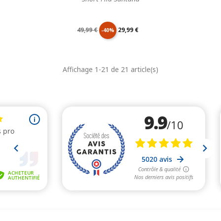
Prix
Prix
49,99 €
29,99 €
-40%
de
unitaire
Affichage 1-21 de 21 article(s)
base