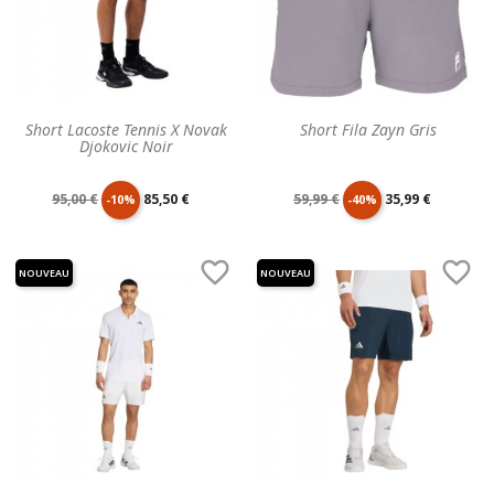
Short Lacoste Tennis X Novak
Short Fila Zayn Gris
Djokovic Noir
Prix
Prix
Prix
Prix
95,00 €
85,50 €
59,99 €
35,99 €
-10%
-40%
de
unitaire
de
unitaire


NOUVEAU
NOUVEAU
base
base