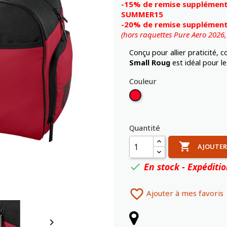
-15% de remise supplémentai
SUMMER15
-20% de remise supplémenta
(hors raquettes Pure Aero 2026
Conçu pour allier praticité, 
Small Roug
est idéal pour l
Couleur
Rouge
Quantité

AJOUTER
En stock - Expéditi


Ajouter à mes favoris
