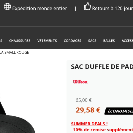
Expédition monde entier
|
Retours à 120 jou
ES
CHAUSSURES
VÊTEMENTS
CORDAGES
SACS
BALLES
ACCES
ELA SMALL ROUGE
SAC DUFFLE DE PA
65,00 €
29,58 €
ÉCONOMISE
SUMMER DEALS !
-10% de remise supplémenta