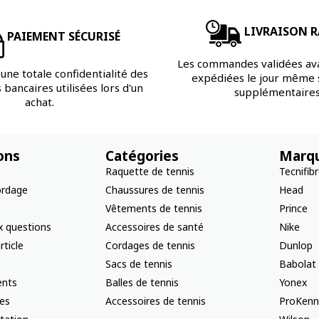
LIVRAISON R
PAIEMENT SÉCURISÉ
Les commandes validées av
une totale confidentialité des
expédiées le jour même s
bancaires utilisées lors d'un
supplémentaires
achat.
ons
Catégories
Marq
Raquette de tennis
Tecnifib
ordage
Chaussures de tennis
Head
Vêtements de tennis
Prince
x questions
Accessoires de santé
Nike
rticle
Cordages de tennis
Dunlop
Sacs de tennis
Babolat
nts
Balles de tennis
Yonex
les
Accessoires de tennis
ProKenn