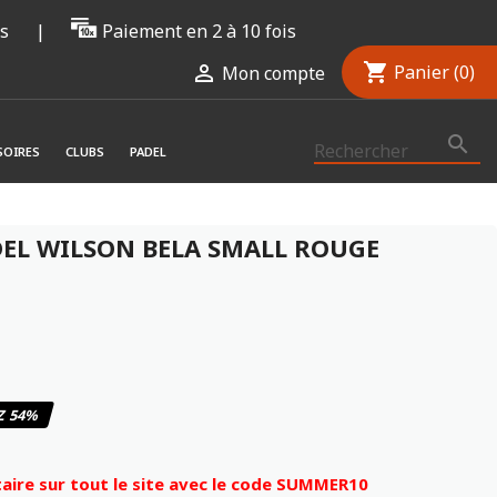
rs
|
Paiement en 2 à 10 fois
shopping_cart

Panier
(0)
Mon compte

SOIRES
CLUBS
PADEL
DEL WILSON BELA SMALL ROUGE
Z 54%
ire sur tout le site avec le code SUMMER10