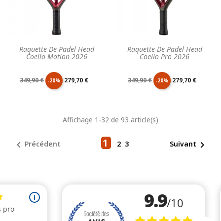
Raquette De Padel Head
Raquette De Padel Head
Coello Motion 2026
Coello Pro 2026
Prix
Prix
Prix
Prix
349,90 €
279,70 €
349,90 €
279,70 €
-20%
-20%
de
unitaire
de
unitaire
Affichage 1-32 de 93 article(s)
base
base
1


Précédent
2
3
Suivant