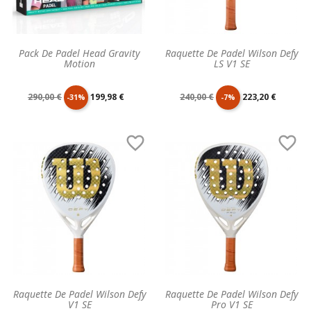
Pack De Padel Head Gravity
Raquette De Padel Wilson Defy
Motion
LS V1 SE
Prix
Prix
Prix
Prix
290,00 €
199,98 €
240,00 €
223,20 €
-31%
-7%
de
unitaire
de
unitaire


base
base
Raquette De Padel Wilson Defy
Raquette De Padel Wilson Defy
V1 SE
Pro V1 SE