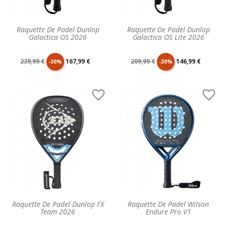
Raquette De Padel Dunlop
Raquette De Padel Dunlop
Galactica OS 2026
Galactica OS Lite 2026
Prix
Prix
Prix
Prix
239,99 €
167,99 €
209,99 €
146,99 €
-30%
-30%
de
unitaire
de
unitaire


base
base
Raquette De Padel Dunlop FX
Raquette De Padel Wilson
Team 2026
Endure Pro V1