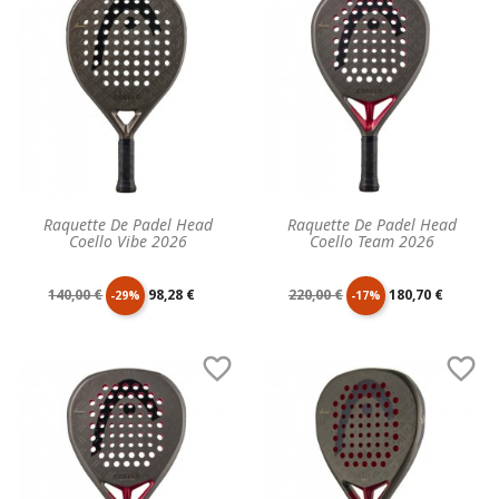
base
base
Raquette De Padel Head
Raquette De Padel Head
Coello Vibe 2026
Coello Team 2026
Prix
Prix
Prix
Prix
140,00 €
98,28 €
220,00 €
180,70 €
-29%
-17%
de
unitaire
de
unitaire


base
base