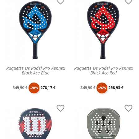


base
base
Raquette De Padel Pro Kennex
Raquette De Padel Pro Kennex
Black Ace Blue
Black Ace Red
Prix
Prix
Prix
Prix
349,90 €
278,17 €
349,90 €
258,93 €
-20%
-26%
de
unitaire
de
unitaire


base
base