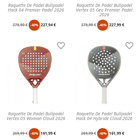
Raquette De Padel Bullpadel
Raquette De Padel Bullpadel
Hack 04 Premier Padel 2026
Vertex 05 Geo Premier Padel
2026
Prix
Prix
Prix
Prix
379,90 €
227,94 €
379,99 €
227,99 €
-40%
-40%
de
unitaire
de
unitaire


base
base
Raquette De Padel Bullpadel
Raquette De Padel Bullpadel
Vertex 05 Woman Cloud 2026
Hack 04 Hybride Cloud 2026
Prix
Prix
Prix
Prix
269,99 €
161,99 €
269,99 €
161,99 €
-40%
-40%