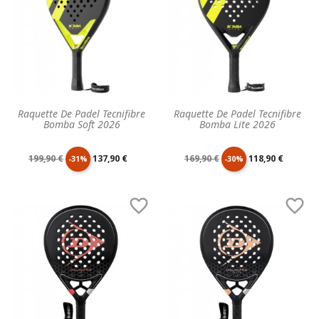
Raquette De Padel Tecnifibre
Raquette De Padel Tecnifibre
Bomba Soft 2026
Bomba Lite 2026
Prix
Prix
Prix
Prix
199,90 €
137,90 €
169,90 €
118,90 €
-31%
-30%
de
unitaire
de
unitaire


base
base