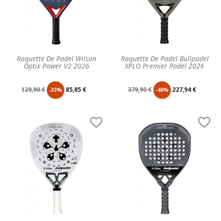
Raquette De Padel Wilson
Raquette De Padel Bullpadel
Optix Power V2 2026
XPLO Premier Padel 2026
Prix
Prix
Prix
Prix
129,90 €
85,85 €
379,90 €
227,94 €
-33%
-40%
de
unitaire
de
unitaire


base
base