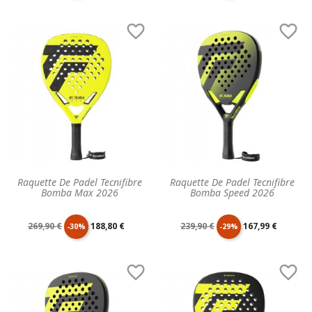
de
unitaire
de
unitaire


base
base
Raquette De Padel Tecnifibre
Raquette De Padel Tecnifibre
Bomba Max 2026
Bomba Speed 2026
Prix
Prix
Prix
Prix
269,90 €
188,80 €
239,90 €
167,99 €
-30%
-29%
de
unitaire
de
unitaire


base
base