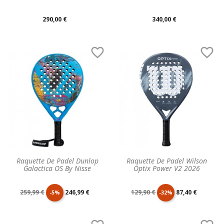
Prix
Prix
290,00 €
340,00 €
unitaire
unitaire


Raquette De Padel Dunlop
Raquette De Padel Wilson
Galactica OS By Nisse
Optix Power V2 2026
Prix
Prix
Prix
Prix
259,99 €
246,99 €
129,90 €
87,40 €
-5%
-32%
de
unitaire
de
unitaire