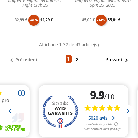
Raquette Enfant Tecnifibre T-
Raquette Enfant Wilson Burn
Fight Club 25
Spin 25 2025
Prix
Prix
Prix
Prix
32,99 €
19,79 €
85,00 €
55,81 €
-40%
-34%
de
unitaire
de
unitaire
Affichage 1-32 de 43 article(s)
base
base
1


Précédent
2
Suivant