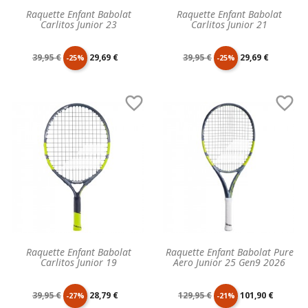
Raquette Enfant Babolat
Raquette Enfant Babolat
Carlitos Junior 23
Carlitos Junior 21
Prix
Prix
Prix
Prix
39,95 €
29,69 €
39,95 €
29,69 €
-25%
-25%
de
unitaire
de
unitaire


base
base
Raquette Enfant Babolat
Raquette Enfant Babolat Pure
Carlitos Junior 19
Aero Junior 25 Gen9 2026
Prix
Prix
Prix
Prix
39,95 €
28,79 €
129,95 €
101,90 €
-27%
-21%