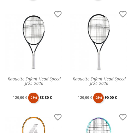
de
unitaire
de
unitaire


base
base
Raquette Enfant Head Speed
Raquette Enfant Head Speed
Jr25 2026
Jr26 2026
Prix
Prix
Prix
Prix
120,00 €
88,80 €
120,00 €
90,00 €
-26%
-25%
de
unitaire
de
unitaire


base
base