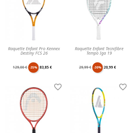
Raquette Enfant Pro Kennex
Raquette Enfant Tecnifibre
Destiny FCS 26
Tempo Iga 19
Prix
Prix
Prix
Prix
129,00 €
83,85 €
29,99 €
20,99 €
-35%
-30%
de
unitaire
de
unitaire


base
base