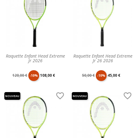
Raquette Enfant Head Extreme
Raquette Enfant Head Extreme
Jr 2026
Jr 26 2026
Prix
Prix
Prix
Prix
120,00 €
108,00 €
50,00 €
45,00 €
-10%
-10%
de
unitaire
de
unitaire


NOUVEAU
NOUVEAU
base
base