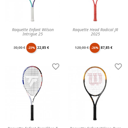
Raquette Enfant Wilson
Raquette Head Radical JR
Intrigue 25
2025
Prix
Prix
Prix
Prix
30,00 €
22,85 €
120,00 €
87,85 €
-23%
-26%
de
unitaire
de
unitaire


base
base