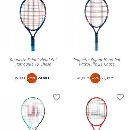
base
base
Raquette Enfant Head Pat
Raquette Enfant Head Pat
Patrouille 19 Chase
Patrouille 21 Chase
Prix
Prix
Prix
Prix
35,00 €
24,80 €
40,00 €
29,75 €
-29%
-25%
de
unitaire
de
unitaire


base
base