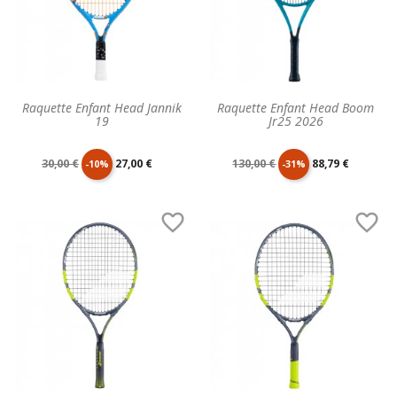
Raquette Enfant Head Jannik
Raquette Enfant Head Boom
19
Jr25 2026
Prix
Prix
Prix
Prix
30,00 €
27,00 €
130,00 €
88,79 €
-10%
-31%
de
unitaire
de
unitaire


base
base