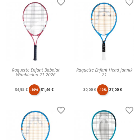


base
base
Raquette Enfant Babolat
Raquette Enfant Head Jannik
Wimbledon 21 2026
21
Prix
Prix
Prix
Prix
34,95 €
31,46 €
30,00 €
27,00 €
-10%
-10%
de
unitaire
de
unitaire


base
base