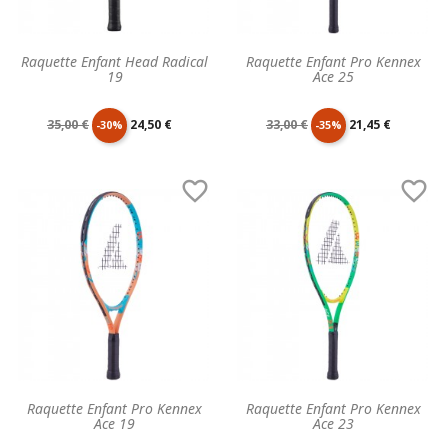
Raquette Enfant Head Radical
Raquette Enfant Pro Kennex
19
Ace 25
Prix
Prix
Prix
Prix
35,00 €
24,50 €
33,00 €
21,45 €
-30%
-35%
de
unitaire
de
unitaire


base
base
Raquette Enfant Pro Kennex
Raquette Enfant Pro Kennex
Ace 19
Ace 23