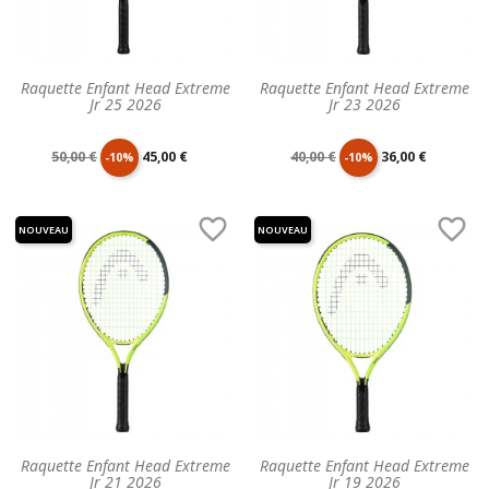
Raquette Enfant Head Extreme
Raquette Enfant Head Extreme
Jr 25 2026
Jr 23 2026
Prix
Prix
Prix
Prix
50,00 €
45,00 €
40,00 €
36,00 €
-10%
-10%
de
unitaire
de
unitaire


NOUVEAU
NOUVEAU
base
base
Raquette Enfant Head Extreme
Raquette Enfant Head Extreme
Jr 21 2026
Jr 19 2026