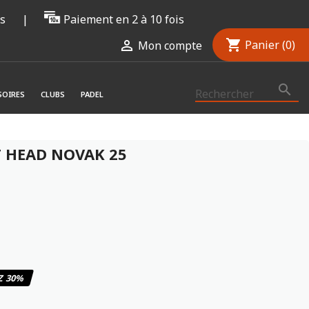
rs
|
Paiement en 2 à 10 fois
shopping_cart

Panier
(0)
Mon compte

SOIRES
CLUBS
PADEL
 HEAD NOVAK 25
10
/
10
(3 avis)
Z 30%