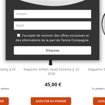
vity Jr.25
Raquette Enfant Head Extreme Jr 25
Raquette E
2026
45,00 €
 options.
Ce produit 
IER
AJOUTER AU PANIER
AJO