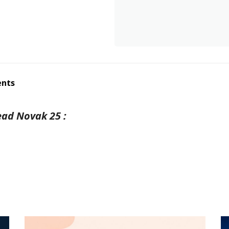
ents
ead Novak 25 :