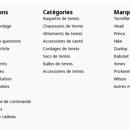
ons
Catégories
Marq
Raquette de tennis
Tecnifib
ordage
Chaussures de tennis
Head
Vêtements de tennis
Prince
x questions
Accessoires de santé
Nike
rticle
Cordages de tennis
Dunlop
Sacs de tennis
Babolat
nts
Balles de tennis
Yonex
les
Accessoires de tennis
ProKenn
ctation
Wilson
okies
Autres m
uivi de commande
us
te cadeau