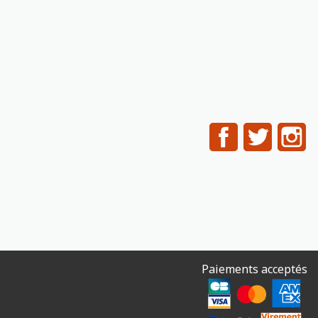
Facebook
Twitter
In
Paiements acceptés