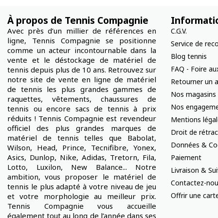
À propos de Tennis Compagnie
Informati
Avec près d’un millier de références en
C.G.V.
ligne, Tennis Compagnie se positionne
Service de rec
comme un acteur incontournable dans la
Blog tennis
vente et le déstockage de matériel de
FAQ - Foire au
tennis depuis plus de 10 ans. Retrouvez sur
notre site de vente en ligne de matériel
Retourner un a
de tennis les plus grandes gammes de
Nos magasins
raquettes, vêtements, chaussures de
Nos engageme
tennis ou encore sacs de tennis à prix
réduits ! Tennis Compagnie est revendeur
Mentions léga
officiel des plus grandes marques de
Droit de rétra
matériel de tennis telles que Babolat,
Données & Co
Wilson, Head, Prince, Tecnifibre, Yonex,
Asics, Dunlop, Nike, Adidas, Tretorn, Fila,
Paiement
Lotto, Luxilon, New Balance... Notre
Livraison & S
ambition, vous proposer le matériel de
Contactez-no
tennis le plus adapté à votre niveau de jeu
Offrir une car
et votre morphologie au meilleur prix.
Tennis Compagnie vous accueille
également tout au long de l’année dans ses