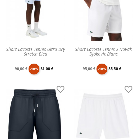
Short Lacoste Tennis Ultra Dry
Short Lacoste Tennis X Novak
Stretch Bleu
Djokovic Blanc
Prix
Prix
Prix
Prix
90,00 €
81,00 €
95,00 €
85,50 €
-10%
-10%
de
unitaire
de
unitaire


base
base