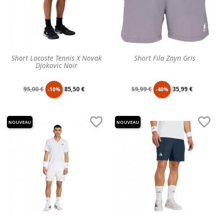
Short Lacoste Tennis X Novak
Short Fila Zayn Gris
Djokovic Noir
Prix
Prix
Prix
Prix
95,00 €
85,50 €
59,99 €
35,99 €
-10%
-40%
de
unitaire
de
unitaire


NOUVEAU
NOUVEAU
base
base