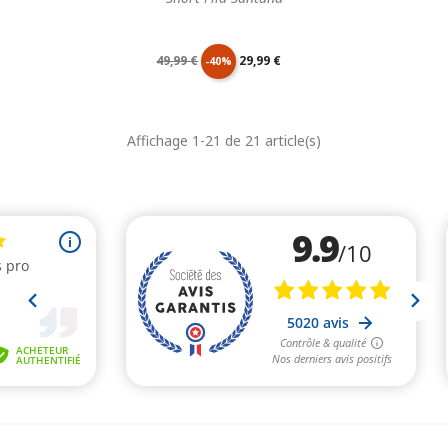
Prix
Prix
49,99 €
29,99 €
-40%
de
unitaire
Affichage 1-21 de 21 article(s)
base