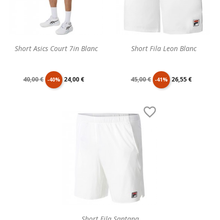
Short Asics Court 7in Blanc
Short Fila Leon Blanc
Prix
Prix
Prix
Prix
40,00 €
24,00 €
45,00 €
26,55 €
-40%
-41%
de
unitaire
de
unitaire

base
base
Short Fila Santana