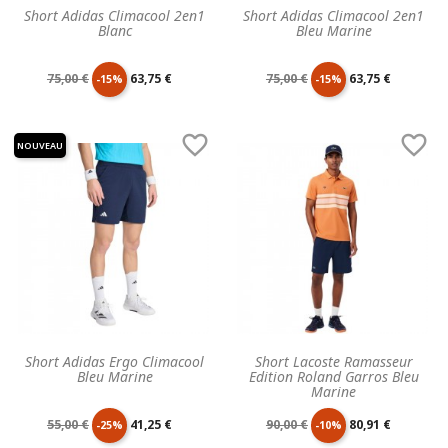
Short Adidas Climacool 2en1
Short Adidas Climacool 2en1
Blanc
Bleu Marine
Prix
Prix
Prix
Prix
75,00 €
63,75 €
75,00 €
63,75 €
-15%
-15%
de
unitaire
de
unitaire


NOUVEAU
base
base
Short Adidas Ergo Climacool
Short Lacoste Ramasseur
Bleu Marine
Edition Roland Garros Bleu
Marine
Prix
Prix
Prix
Prix
55,00 €
41,25 €
90,00 €
80,91 €
-25%
-10%