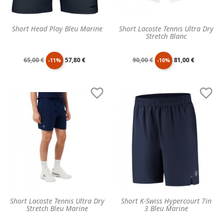
Short Head Play Bleu Marine
Short Lacoste Tennis Ultra Dry
Stretch Blanc
Prix
Prix
Prix
Prix
65,00 €
57,80 €
90,00 €
81,00 €
-11%
-10%
de
unitaire
de
unitaire


base
base
Short Lacoste Tennis Ultra Dry
Short K-Swiss Hypercourt 7in
Stretch Bleu Marine
3 Bleu Marine