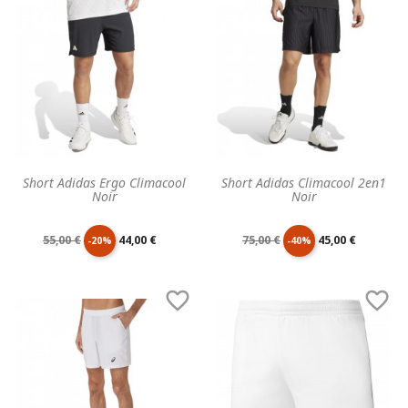
base
base
Short Adidas Ergo Climacool
Short Adidas Climacool 2en1
Noir
Noir
Prix
Prix
Prix
Prix
55,00 €
44,00 €
75,00 €
45,00 €
-20%
-40%
de
unitaire
de
unitaire


base
base