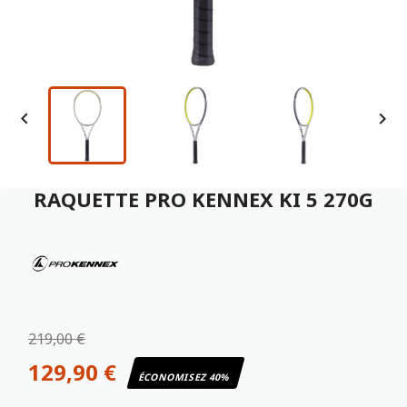


RAQUETTE PRO KENNEX KI 5 270G
219,00 €
129,90 €
ÉCONOMISEZ 40%