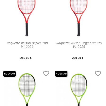
Raquette Wilson Defyer 100
Raquette Wilson Defyer 98 Pro
V1 2026
V1 2026
Prix
Prix
280,00 €
290,00 €
unitaire
unitaire


NOUVEAU
NOUVEAU