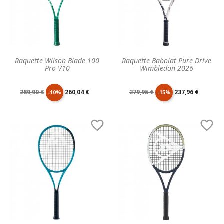
Raquette Wilson Blade 100
Raquette Babolat Pure Drive
Pro V10
Wimbledon 2026
Prix
Prix
Prix
Prix
289,90 €
260,04 €
279,95 €
237,96 €
-10%
-15%
de
unitaire
de
unitaire


base
base