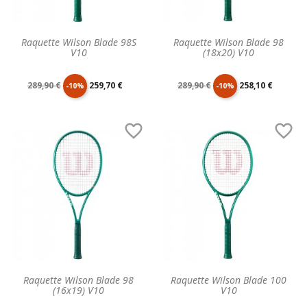
Raquette Wilson Blade 98S
Raquette Wilson Blade 98
V10
(18x20) V10
Prix
Prix
Prix
Prix
289,90 €
259,70 €
289,90 €
258,10 €
-10%
-10%
de
unitaire
de
unitaire


base
base
Raquette Wilson Blade 98
Raquette Wilson Blade 100
(16x19) V10
V10