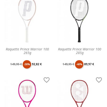
base
base
Raquette Prince Warrior 100
Raquette Prince Warrior 100
265g
285g
Prix
Prix
Prix
Prix
149,95 €
92,82 €
149,95 €
89,97 €
-38%
-40%
de
unitaire
de
unitaire


base
base