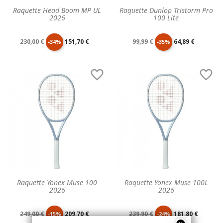
Raquette Head Boom MP UL
Raquette Dunlop Tristorm Pro
2026
100 Lite
Prix
Prix
Prix
Prix
230,00 €
151,70 €
99,99 €
64,89 €
-34%
-35%
de
unitaire
de
unitaire


base
base
Raquette Yonex Muse 100
Raquette Yonex Muse 100L
2026
2026
Prix
Prix
Prix
Prix
249,00 €
209,70 €
239,90 €
181,80 €
-15%
-24%