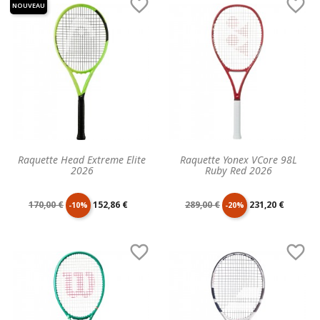


NOUVEAU
base
base
Raquette Head Extreme Elite
Raquette Yonex VCore 98L
2026
Ruby Red 2026
Prix
Prix
Prix
Prix
170,00 €
152,86 €
289,00 €
231,20 €
-10%
-20%
de
unitaire
de
unitaire


base
base