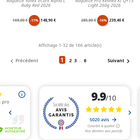
Raquette Yonex VCore Alpha L
Raquette Pro Kennex KI Q+15
Ruby Red 2026
Light 260g 2026
Prix
Prix
Prix
Prix
169,00 €
148,90 €
285,00 €
239,40 €
-11%
-16%
de
unitaire
de
unitaire
Affichage 1-32 de 166 article(s)
base
base
1


Précédent
2
3
…
6
Suivant