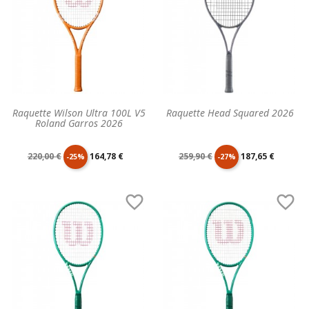
Raquette Wilson Ultra 100L V5
Raquette Head Squared 2026
Roland Garros 2026
Prix
Prix
Prix
Prix
220,00 €
164,78 €
259,90 €
187,65 €
-25%
-27%
de
unitaire
de
unitaire


base
base