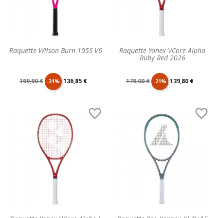
Raquette Wilson Burn 105S V6
Raquette Yonex VCore Alpha
Ruby Red 2026
Prix
Prix
Prix
Prix
199,90 €
136,85 €
179,00 €
139,80 €
-31%
-21%
de
unitaire
de
unitaire


base
base