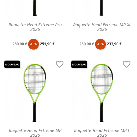
Raquette Head Extreme Pro
Raquette Head Extreme MP XL
2026
2026
Prix
Prix
Prix
Prix
280,00 €
251,90 €
260,00 €
233,90 €
-10%
-10%
de
unitaire
de
unitaire


NOUVEAU
NOUVEAU
base
base
Raquette Head Extreme MP
Raquette Head Extreme MP L
2026
2026