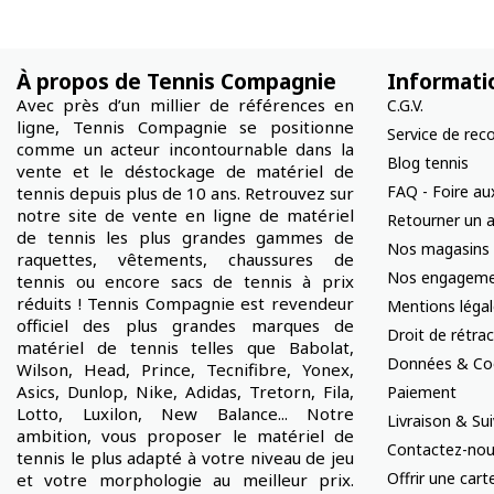
À propos de Tennis Compagnie
Informati
Avec près d’un millier de références en
C.G.V.
ligne, Tennis Compagnie se positionne
Service de rec
comme un acteur incontournable dans la
Blog tennis
vente et le déstockage de matériel de
FAQ - Foire au
tennis depuis plus de 10 ans. Retrouvez sur
notre site de vente en ligne de matériel
Retourner un a
de tennis les plus grandes gammes de
Nos magasins
raquettes, vêtements, chaussures de
Nos engageme
tennis ou encore sacs de tennis à prix
réduits ! Tennis Compagnie est revendeur
Mentions léga
officiel des plus grandes marques de
Droit de rétra
matériel de tennis telles que Babolat,
Données & Co
Wilson, Head, Prince, Tecnifibre, Yonex,
Asics, Dunlop, Nike, Adidas, Tretorn, Fila,
Paiement
Lotto, Luxilon, New Balance... Notre
Livraison & S
ambition, vous proposer le matériel de
Contactez-no
tennis le plus adapté à votre niveau de jeu
Offrir une car
et votre morphologie au meilleur prix.