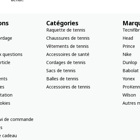
ons
Catégories
Marq
Raquette de tennis
Tecnifib
ordage
Chaussures de tennis
Head
Vêtements de tennis
Prince
x questions
Accessoires de santé
Nike
rticle
Cordages de tennis
Dunlop
Sacs de tennis
Babolat
nts
Balles de tennis
Yonex
les
Accessoires de tennis
ProKenn
ctation
Wilson
okies
Autres m
uivi de commande
us
te cadeau