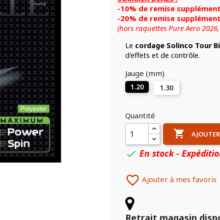
-10% de remise supplémenta
-20% de remise supplémenta
(hors raquettes Pure Aero 2026
Le
cordage Solinco Tour B
d'effets et de contrôle.
Jauge (mm)
1.20
1.30
Quantité

AJOUTER
En stock - Expéditi


Ajouter à mes favoris
Retrait magasin disp