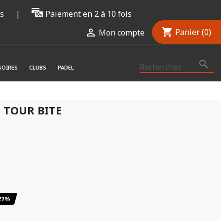
rs
|
Paiement en 2 à 10 fois
shopping_cart

Panier
(0)
Mon compte

SOIRES
CLUBS
PADEL
 TOUR BITE
10
/
10
(2 avis)
21%