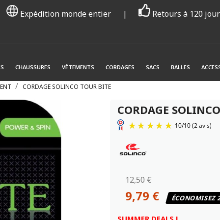
Expédition monde entier
|
Retours à 120 jou
ES
CHAUSSURES
VÊTEMENTS
CORDAGES
SACS
BALLES
ACCES
ENT
CORDAGE SOLINCO TOUR BITE
CORDAGE SOLINCO
12,50 €
9,79 €
ÉCONOMISEZ 
SUMMER DEALS !