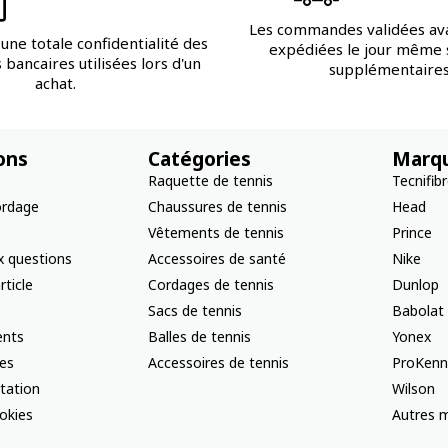
Les commandes validées av
une totale confidentialité des
expédiées le jour même s
bancaires utilisées lors d'un
supplémentaires
achat.
ons
Catégories
Marq
Raquette de tennis
Tecnifib
ordage
Chaussures de tennis
Head
Vêtements de tennis
Prince
x questions
Accessoires de santé
Nike
rticle
Cordages de tennis
Dunlop
Sacs de tennis
Babolat
nts
Balles de tennis
Yonex
les
Accessoires de tennis
ProKenn
ctation
Wilson
okies
Autres m