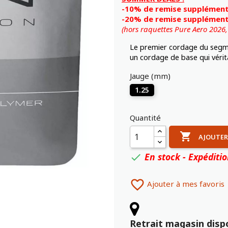
-10% de remise supplémenta
-20% de remise supplémenta
(hors raquettes Pure Aero 2026
Le premier cordage du segm
un cordage de base qui vérita
Jauge (mm)
1.25
Quantité

AJOUTER
En stock - Expéditi


Ajouter à mes favoris
Retrait magasin disp