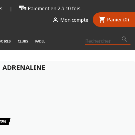
rs
|
Paiement en 2 à 10 fois
shopping_cart

Panier
(0)
Mon compte

SOIRES
CLUBS
PADEL
 ADRENALINE
10
/
10
(2 avis)
40%