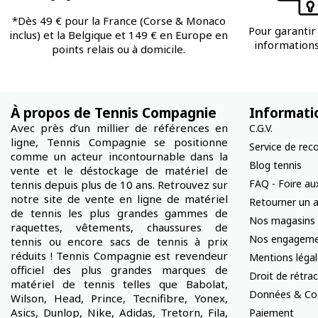
*Dès 49 € pour la France (Corse & Monaco
Pour garantir 
inclus) et la Belgique et 149 € en Europe en
informations 
points relais ou à domicile.
À propos de Tennis Compagnie
Informati
Avec près d’un millier de références en
C.G.V.
ligne, Tennis Compagnie se positionne
Service de rec
comme un acteur incontournable dans la
Blog tennis
vente et le déstockage de matériel de
FAQ - Foire au
tennis depuis plus de 10 ans. Retrouvez sur
notre site de vente en ligne de matériel
Retourner un a
de tennis les plus grandes gammes de
Nos magasins
raquettes, vêtements, chaussures de
Nos engageme
tennis ou encore sacs de tennis à prix
réduits ! Tennis Compagnie est revendeur
Mentions léga
officiel des plus grandes marques de
Droit de rétra
matériel de tennis telles que Babolat,
Données & Co
Wilson, Head, Prince, Tecnifibre, Yonex,
Asics, Dunlop, Nike, Adidas, Tretorn, Fila,
Paiement