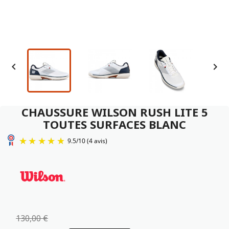


CHAUSSURE WILSON RUSH LITE 5
TOUTES SURFACES BLANC
9.5
/
10
(4 avis)
130,00 €