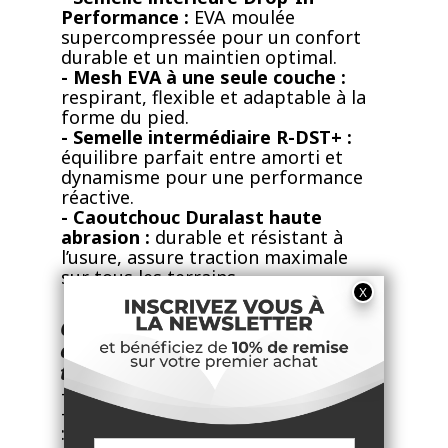
Performance :
EVA moulée
supercompressée pour un confort
durable et un maintien optimal.
- Mesh EVA à une seule couche :
respirant, flexible et adaptable à la
forme du pied.
- Semelle intermédiaire R-DST+ :
équilibre parfait entre amorti et
dynamisme pour une performance
réactive.
- Caoutchouc Duralast haute
abrasion :
durable et résistant à
l’usure, assure traction maximale
sur tous les terrains.
Caractéristiques des
chaussures Wilson Rush Lite 5
toutes surfaces blanches :
- Toutes Surfaces.
- Référence fournisseur
: WRS340000.