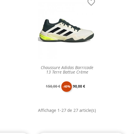

base
base
Chaussure Adidas Barricade
13 Terre Battue Crème
Prix
Prix
150,00 €
90,00 €
-40%
de
unitaire
Affichage 1-27 de 27 article(s)
base