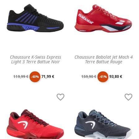
Chaussure K-Swiss Express
Chaussure Babolat Jet Mach 4
Light 3 Terre Battue Noir
Terre Battue Rouge
Prix
Prix
Prix
Prix
119,99 €
71,99 €
159,90 €
93,80 €
-40%
-41%
de
unitaire
de
unitaire


base
base