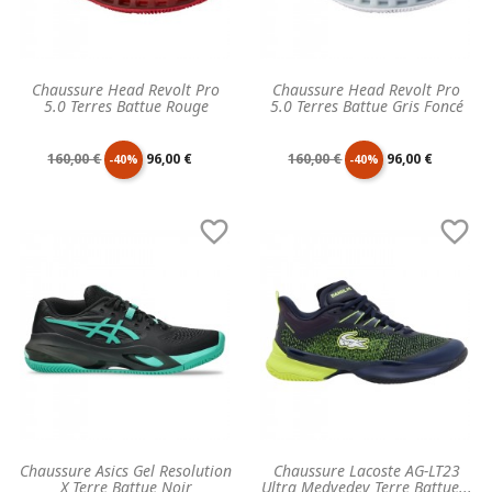
Chaussure Head Revolt Pro
Chaussure Head Revolt Pro
5.0 Terres Battue Rouge
5.0 Terres Battue Gris Foncé
Prix
Prix
Prix
Prix
160,00 €
96,00 €
160,00 €
96,00 €
-40%
-40%
de
unitaire
de
unitaire


base
base
Chaussure Asics Gel Resolution
Chaussure Lacoste AG-LT23
X Terre Battue Noir
Ultra Medvedev Terre Battue...