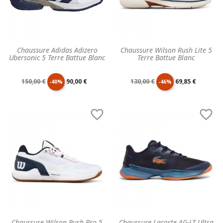
Chaussure Adidas Adizero
Chaussure Wilson Rush Lite 5
Ubersonic 5 Terre Battue Blanc
Terre Battue Blanc
Prix
Prix
Prix
Prix
150,00 €
90,00 €
130,00 €
69,85 €
-40%
-46%
de
unitaire
de
unitaire


base
base
Chaussure Wilson Rush Pro 5
Chaussure Lacoste AG-LT Ultra