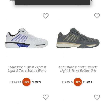
Prix
Prix
Prix
Prix
149,99 €
89,99 €
149,99 €
89,99 €
-40%
-40%
de
unitaire
de
unitaire


base
base
Chaussure K-Swiss Express
Chaussure K-Swiss Express
Light 3 Terre Battue Blanc
Light 3 Terre Battue Gris
Prix
Prix
Prix
Prix
119,99 €
71,99 €
119,99 €
71,99 €
-40%
-40%
de
unitaire
de
unitaire


base
base