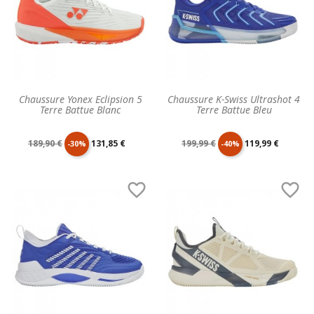
Chaussure Yonex Eclipsion 5
Chaussure K-Swiss Ultrashot 4
Terre Battue Blanc
Terre Battue Bleu
Prix
Prix
Prix
Prix
189,90 €
131,85 €
199,99 €
119,99 €
-30%
-40%
de
unitaire
de
unitaire


base
base