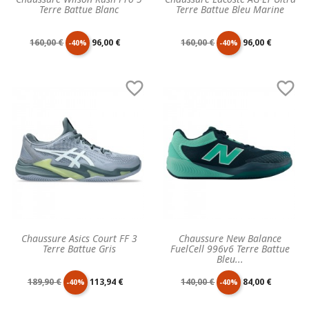
Terre Battue Blanc
Terre Battue Bleu Marine
Prix
Prix
Prix
Prix
160,00 €
96,00 €
160,00 €
96,00 €
-40%
-40%
de
unitaire
de
unitaire


base
base
Chaussure Asics Court FF 3
Chaussure New Balance
Terre Battue Gris
FuelCell 996v6 Terre Battue
Bleu...
Prix
Prix
Prix
Prix
189,90 €
113,94 €
140,00 €
84,00 €
-40%
-40%