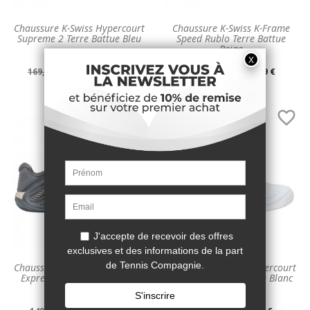
Chaussure K-Swiss Hypercourt
Chaussure K-Swiss K-Frame
Supreme 2 Terre Battue Bleu
Speed Rublo Terre Battue
Beige
Prix
Prix
Prix
Prix
169,99 €
101,99 €
179,99 €
107,99 €
-40%
-40%
de
unitaire
de
unitaire


base
base
Chaussure K-Swiss Hypercourt
Chaussure K-Swiss Hypercourt
Express 3 Terre Battue Gris
Express 3 Terre Battue Blanc