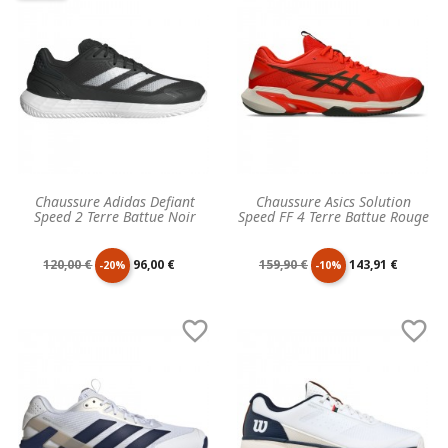
Chaussure Adidas Defiant
Chaussure Asics Solution
Speed 2 Terre Battue Noir
Speed FF 4 Terre Battue Rouge
Prix
Prix
Prix
Prix
120,00 €
96,00 €
159,90 €
143,91 €
-20%
-10%
de
unitaire
de
unitaire


base
base