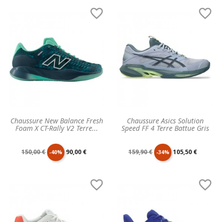
de
unitaire
de
unitaire


base
base
Chaussure New Balance Fresh
Chaussure Asics Solution
Foam X CT-Rally V2 Terre...
Speed FF 4 Terre Battue Gris
Prix
Prix
Prix
Prix
150,00 €
90,00 €
159,90 €
105,50 €
-40%
-34%
de
unitaire
de
unitaire


base
base