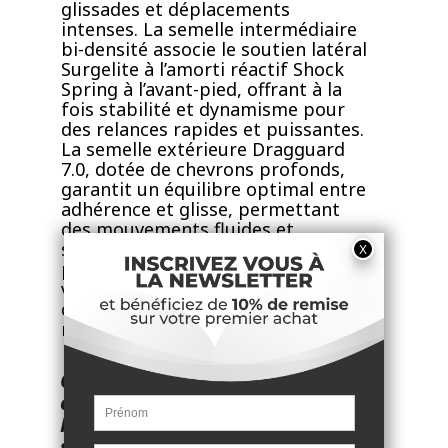
glissades et déplacements
intenses. La semelle intermédiaire
bi-densité associe le soutien latéral
Surgelite à l’amorti réactif Shock
Spring à l’avant-pied, offrant à la
fois stabilité et dynamisme pour
des relances rapides et puissantes.
La semelle extérieure Dragguard
7.0, dotée de chevrons profonds,
garantit un équilibre optimal entre
adhérence et glisse, permettant
des mouvements fluides et
sécurisés sur terre battue. Pensée
pour les joueurs recherchant
vitesse, contrôle et confort, cette
chaussure assure performance et
réactivité à chaque échange.
Caractéristiques des
chaussures Hypercourt K-Swiss
Hypercourt Supreme 2 toutes
surfaces bleues :