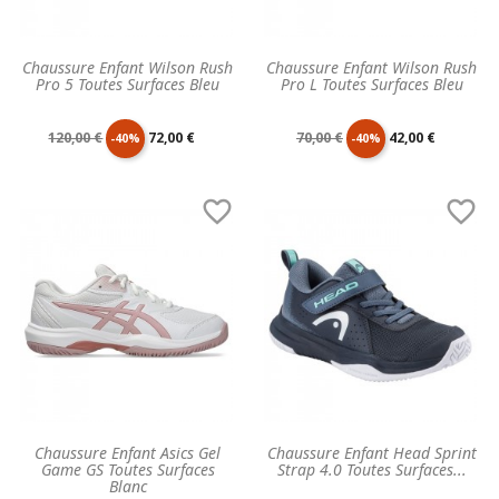
Chaussure Enfant Wilson Rush
Chaussure Enfant Wilson Rush
Pro 5 Toutes Surfaces Bleu
Pro L Toutes Surfaces Bleu
Prix
Prix
Prix
Prix
120,00 €
72,00 €
70,00 €
42,00 €
-40%
-40%
de
unitaire
de
unitaire


base
base
Chaussure Enfant Asics Gel
Chaussure Enfant Head Sprint
Game GS Toutes Surfaces
Strap 4.0 Toutes Surfaces...
Blanc