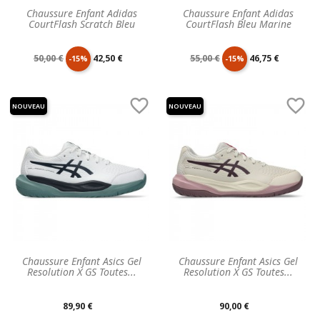
Chaussure Enfant Adidas
Chaussure Enfant Adidas
CourtFlash Scratch Bleu
CourtFlash Bleu Marine
Prix
Prix
Prix
Prix
50,00 €
42,50 €
55,00 €
46,75 €
-15%
-15%
de
unitaire
de
unitaire


NOUVEAU
NOUVEAU
base
base
Chaussure Enfant Asics Gel
Chaussure Enfant Asics Gel
Resolution X GS Toutes...
Resolution X GS Toutes...
Prix
Prix
89,90 €
90,00 €