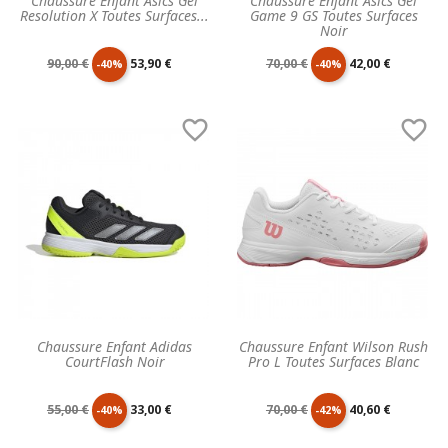
Chaussure Enfant Asics Gel
Chaussure Enfant Asics Gel
Resolution X Toutes Surfaces...
Game 9 GS Toutes Surfaces
Noir
Prix
Prix
Prix
Prix
90,00 €
53,90 €
70,00 €
42,00 €
-40%
-40%
de
unitaire
de
unitaire


base
base
Chaussure Enfant Adidas
Chaussure Enfant Wilson Rush
CourtFlash Noir
Pro L Toutes Surfaces Blanc
Prix
Prix
Prix
Prix
55,00 €
33,00 €
70,00 €
40,60 €
-40%
-42%