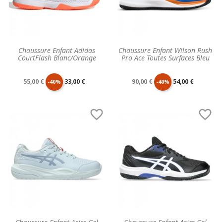
Chaussure Enfant Adidas
Chaussure Enfant Wilson Rush
CourtFlash Blanc/Orange
Pro Ace Toutes Surfaces Bleu
Prix
Prix
Prix
Prix
55,00 €
33,00 €
90,00 €
54,00 €
-40%
-40%
de
unitaire
de
unitaire


base
base