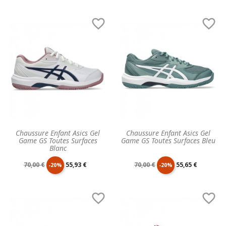
unitaire
unitaire


Chaussure Enfant Asics Gel
Chaussure Enfant Asics Gel
Game GS Toutes Surfaces
Game GS Toutes Surfaces Bleu
Blanc
Prix
Prix
Prix
Prix
70,00 €
55,93 €
70,00 €
55,65 €
-20%
-20%
de
unitaire
de
unitaire


base
base