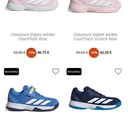
Chaussure Enfant Adidas
Chaussure Enfant Adidas
CourtFlash Rose
CourtFlash Scratch Rose
Prix
Prix
Prix
Prix
55,00 €
46,75 €
50,00 €
42,50 €
-15%
-15%
de
unitaire
de
unitaire


NOUVEAU
NOUVEAU
base
base