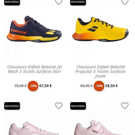


NOUVEAU
NOUVEAU
Chaussure Enfant Babolat Jet
Chaussure Enfant Babolat
Mach 3 Toutes Surfaces Noir
Propulse 3 Toutes Surfaces
Jaune
Prix
Prix
Prix
Prix
75,00 €
67,50 €
65,00 €
58,50 €
-10%
-10%
de
unitaire
de
unitaire


NOUVEAU
NOUVEAU
base
base