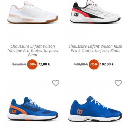
Chaussure Enfant Wilson
Chaussure Enfant Wilson Rush
Intrigue Pro Toutes Surfaces
Pro 5 Toutes Surfaces Blanc
Blanc
Prix
Prix
Prix
Prix
120,00 €
72,00 €
120,00 €
102,00 €
-40%
-15%
de
unitaire
de
unitaire


base
base