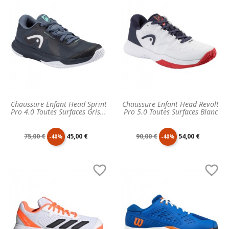
base
base
Chaussure Enfant Head Sprint
Chaussure Enfant Head Revolt
Pro 4.0 Toutes Surfaces Gris...
Pro 5.0 Toutes Surfaces Blanc
Prix
Prix
Prix
Prix
75,00 €
45,00 €
90,00 €
54,00 €
-40%
-40%
de
unitaire
de
unitaire


base
base