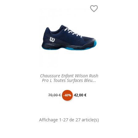
de
unitaire
de
unitaire

base
base
Chaussure Enfant Wilson Rush
Pro L Toutes Surfaces Bleu...
Prix
Prix
70,00 €
42,00 €
-40%
de
unitaire
Affichage 1-27 de 27 article(s)
base