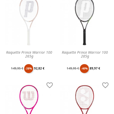
base
base
Raquette Prince Warrior 100
Raquette Prince Warrior 100
265g
285g
Prix
Prix
Prix
Prix
149,95 €
92,82 €
149,95 €
89,97 €
-38%
-40%
de
unitaire
de
unitaire


base
base