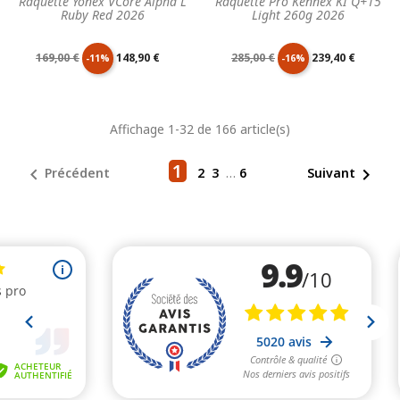
Raquette Yonex VCore Alpha L
Raquette Pro Kennex KI Q+15
Ruby Red 2026
Light 260g 2026
Prix
Prix
Prix
Prix
169,00 €
148,90 €
285,00 €
239,40 €
-11%
-16%
de
unitaire
de
unitaire
Affichage 1-32 de 166 article(s)
base
base
1


Précédent
2
3
…
6
Suivant