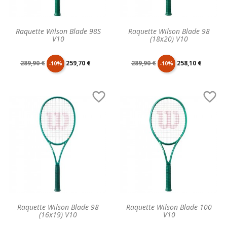
Raquette Wilson Blade 98S
Raquette Wilson Blade 98
V10
(18x20) V10
Prix
Prix
Prix
Prix
289,90 €
259,70 €
289,90 €
258,10 €
-10%
-10%
de
unitaire
de
unitaire


base
base
Raquette Wilson Blade 98
Raquette Wilson Blade 100
(16x19) V10
V10