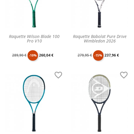
Raquette Wilson Blade 100
Raquette Babolat Pure Drive
Pro V10
Wimbledon 2026
Prix
Prix
Prix
Prix
289,90 €
260,04 €
279,95 €
237,96 €
-10%
-15%
de
unitaire
de
unitaire


base
base