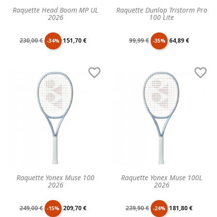
Raquette Head Boom MP UL
Raquette Dunlop Tristorm Pro
2026
100 Lite
Prix
Prix
Prix
Prix
230,00 €
151,70 €
99,99 €
64,89 €
-34%
-35%
de
unitaire
de
unitaire


base
base
Raquette Yonex Muse 100
Raquette Yonex Muse 100L
2026
2026
Prix
Prix
Prix
Prix
249,00 €
209,70 €
239,90 €
181,80 €
-15%
-24%