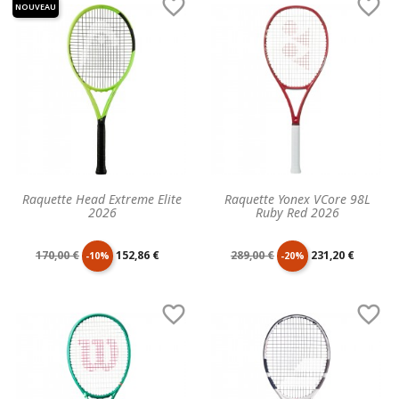


NOUVEAU
base
base
Raquette Head Extreme Elite
Raquette Yonex VCore 98L
2026
Ruby Red 2026
Prix
Prix
Prix
Prix
170,00 €
152,86 €
289,00 €
231,20 €
-10%
-20%
de
unitaire
de
unitaire


base
base