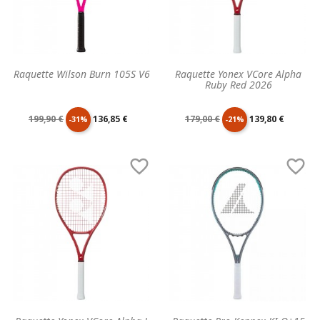
Raquette Wilson Burn 105S V6
Raquette Yonex VCore Alpha
Ruby Red 2026
Prix
Prix
Prix
Prix
199,90 €
136,85 €
179,00 €
139,80 €
-31%
-21%
de
unitaire
de
unitaire


base
base