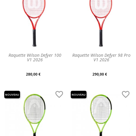
Raquette Wilson Defyer 100
Raquette Wilson Defyer 98 Pro
V1 2026
V1 2026
Prix
Prix
280,00 €
290,00 €
unitaire
unitaire


NOUVEAU
NOUVEAU