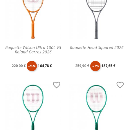
Raquette Wilson Ultra 100L V5
Raquette Head Squared 2026
Roland Garros 2026
Prix
Prix
Prix
Prix
220,00 €
164,78 €
259,90 €
187,65 €
-25%
-27%
de
unitaire
de
unitaire


base
base