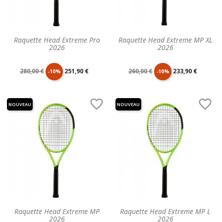
Raquette Head Extreme Pro
Raquette Head Extreme MP XL
2026
2026
Prix
Prix
Prix
Prix
280,00 €
251,90 €
260,00 €
233,90 €
-10%
-10%
de
unitaire
de
unitaire


NOUVEAU
NOUVEAU
base
base
Raquette Head Extreme MP
Raquette Head Extreme MP L
2026
2026